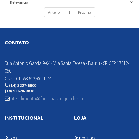
Anterior
1
Próxima
CONTATO
Detalhes
Detalhes
Rua Antônio Garcia 9-04 - Vila Santa Tereza - Bauru - SP CEP 17012-
Indisponível
Indisponível
050
CNPJ: 01.553.612/0001-74
(14) 3227-6600
(14) 99628-8830
atendimento@fantasiabrinquedos.com.br
INSTITUCIONAL
LOJA
Blog
Produtos