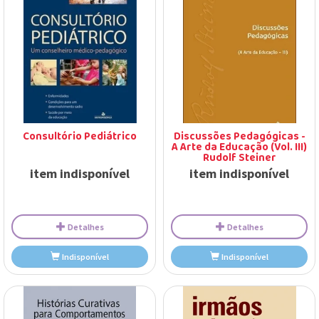
Detalhes
Detalhes
Indisponível
Indisponível
Consultório Pediátrico
Discussões Pedagógicas -
A Arte da Educação (Vol. III)
Rudolf Steiner
item indisponível
item indisponível