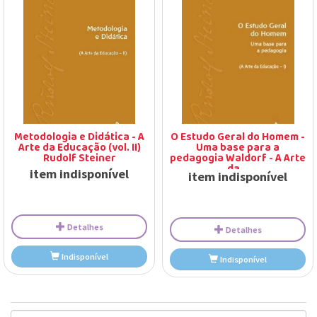
Detalhes
Detalhes
Indisponível
Indisponível
Metodologia e Didática - A
O Estudo Geral do Homem -
Arte da Educação (vol. II)
Uma base para a
Rudolf Steiner
pedagogia Waldorf - A Arte
da...
item indisponível
item indisponível