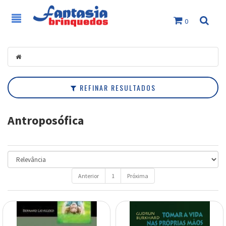
0
Filtrar
Categorias
Marcas
REFINAR RESULTADOS
Faixa
de
Antroposófica
Preço
Anterior
1
Próxima