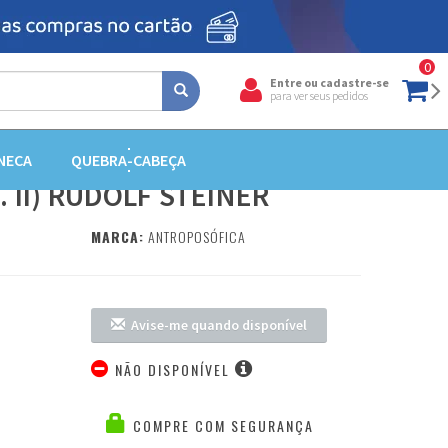
0
Entre ou cadastre-se
para ver seus pedidos
DIDÁTICA - A ARTE DA
NECA
QUEBRA-CABEÇA
 II) RUDOLF STEINER
MARCA:
ANTROPOSÓFICA
Avise-me quando disponível
NÃO DISPONÍVEL
COMPRE COM SEGURANÇA