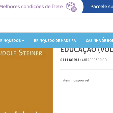
METODOLOGIA E 
BRINQUEDOS
BRINQUEDO DE MADEIRA
CASINHA DE BO
EDUCAÇÃO (VOL.
CATEGORIA:
ANTROPOSOFICO
item indisponível