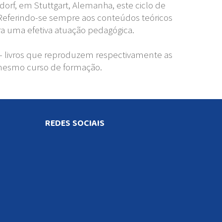
rf, em Stuttgart, Alemanha, este ciclo de
 Referindo-se sempre aos conteúdos teóricos
a uma efetiva atuação pedagógica.
- livros que reproduzem respectivamente as
 mesmo curso de formação.
REDES SOCIAIS