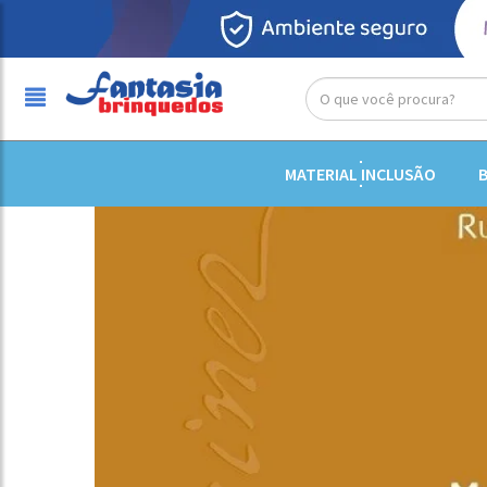
/
Livros
/
Antroposofico
/
Metodologia e Didática - A Ar
MATERIAL INCLUSÃO