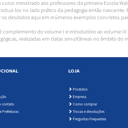
rso ministrado aos professores da primeira Escola Waldo
roduzi-los no lado prático da pedagogia então nascente.
r os desdobra aqui em inúmeros exemplos concretos par
 complemento do volume I e introdutório ao volume III 
dagógicas, realizadas em datas simultâneas no âmbito do
UCIONAL
LOJA
Produtos
ação
Empresa
m contato
Como comprar
e Prefeituras
Trocas e devoluções
Perguntas Frequentes