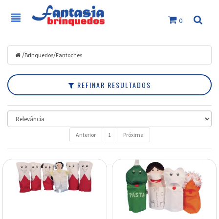
0
Filtrar
Brinquedos
/
/
Brinquedos
Fantoches
Marcas
REFINAR RESULTADOS
Faixa
de
Preço
Anterior
1
Próxima