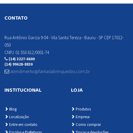
CONTATO
Detalhes
Indisponível
Rua Antônio Garcia 9-04 - Vila Santa Tereza - Bauru - SP CEP 17012-
050
CNPJ: 01.553.612/0001-74
(14) 3227-6600
(14) 99628-8830
atendimento@fantasiabrinquedos.com.br
INSTITUCIONAL
LOJA
Blog
Produtos
Localização
Empresa
Entre em contato
Como comprar
Escolas e Prefeituras
Trocas e devoluções