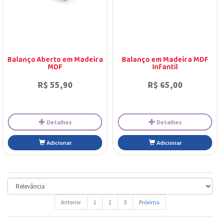
Detalhes
Detalhes
Balanço Aberto em Madeira
Balanço em Madeira MDF
Adicionar
Adicionar
MDF
Infantil
R$ 55,90
R$ 65,00
Anterior
1
2
3
Próxima