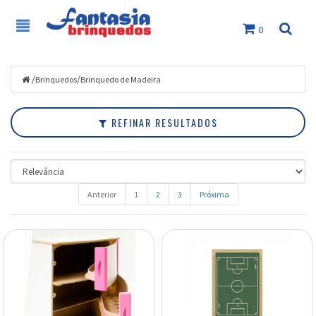
0
Filtrar
Brinquedos
/
/
Brinquedos
Brinquedo de Madeira
Marcas
REFINAR RESULTADOS
Faixa
de
Preço
Anterior
1
2
3
Próxima