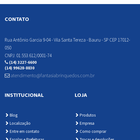
CONTATO
Rua Antônio Garcia 9-04 - Vila Santa Tereza - Bauru - SP CEP 17012-
Detalhes
Detalhes
050
Adicionar
Adicionar
CNPJ: 01.553.612/0001-74
(14) 3227-6600
(14) 99628-8830
atendimento@fantasiabrinquedos.com.br
INSTITUCIONAL
LOJA
Blog
Produtos
Localização
Empresa
Entre em contato
Como comprar
Escolas e Prefeituras
Trocas e devoluções