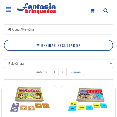
0
Filtrar
Jogos
/
/
Jogos
Memória
Marcas
REFINAR RESULTADOS
Faixa
de
Preço
Anterior
1
2
Próxima