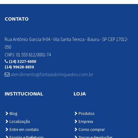
CONTATO
Rua Antônio Garcia 9-04 - Vila Santa Tereza - Bauru - SP CEP 17012-
Detalhes
Detalhes
050
Indisponível
Indisponível
CNPJ: 01.553.612/0001-74
(14) 3227-6600
(14) 99628-8830
atendimento@fantasiabrinquedos.com.br
INSTITUCIONAL
LOJA
Blog
Produtos
Localização
Empresa
Entre em contato
Como comprar
Escolas e Prefeituras
Trocas e devoluções