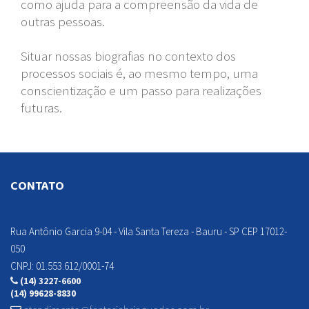
como ajuda para a compreensão da vida de
outras pessoas.
Situar nossas biografias no contexto dos
processos sociais é, ao mesmo tempo, uma
conscientização e um passo para realizações
futuras.
CONTATO
Rua Antônio Garcia 9-04 - Vila Santa Tereza - Bauru - SP CEP 17012-
050
CNPJ: 01.553.612/0001-74
(14) 3227-6600
(14) 99628-8830