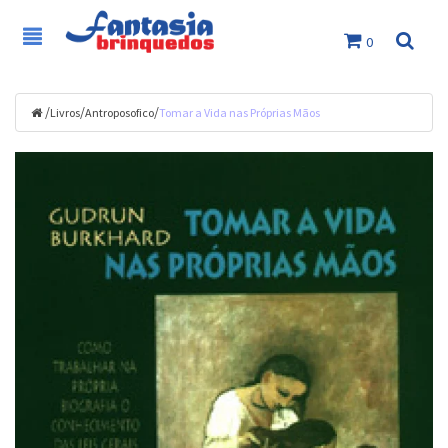
0
/
/
/
Livros
Antroposofico
Tomar a Vida nas Próprias Mãos